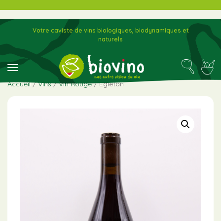
Votre caviste de vins biologiques, biodynamiques et
naturels
toggle navigation
Accueil
/
Vins
/
Vin Rouge
/ Egleton