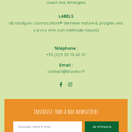
ouest
vins étrangers
LABELS
ab
biodyvin
cosmoculture®
demeter
nature & progrès
vins
s.a.i.n.s
vmn (vin méthode nature)
Téléphone :
+33 (0)3 20 10 62 01
Email :
contact@biovino.fr
Inscrivez-vous à nos newsletters