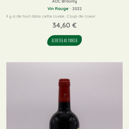
AOC Brouilly
Vin Rouge
-
2022
Il y a de tout dans cette cuvée...Coup de coeur
34,60
€
AJOUTER AU PANIER