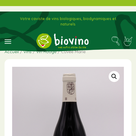
Votre caviste de vins biologiques, biodynamiques et
naturels
toggle navigation
Accueil
/
Vins
/
Vin Rouge
/ Cuvée Marie