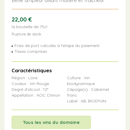
Belle ampleur alliant matière et fraîcheur.
22,00
€
la bouteille de 75cl
Rupture de stock
Frais de port calculés à l'étape du paiement
Taxes comprises
Caractéristiques
Région : Loire
Culture : Vin
Couleur : Vin Rouge
biodynamique
Degré d'alcool : 12°
Cépage(s) : Cabernet
Appellation : AOC Chinon
franc
Label : AB, BIODYVIN
Tous les vins du domaine