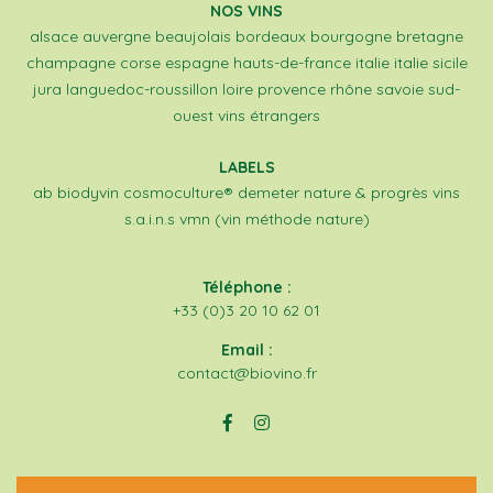
NOS VINS
alsace
auvergne
beaujolais
bordeaux
bourgogne
bretagne
champagne
corse
espagne
hauts-de-france
italie
italie sicile
jura
languedoc-roussillon
loire
provence
rhône
savoie
sud-
ouest
vins étrangers
LABELS
ab
biodyvin
cosmoculture®
demeter
nature & progrès
vins
s.a.i.n.s
vmn (vin méthode nature)
Téléphone :
+33 (0)3 20 10 62 01
Email :
contact@biovino.fr