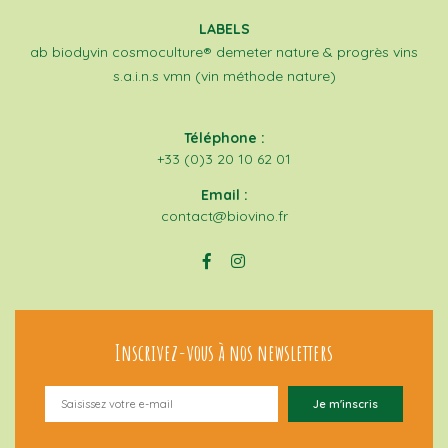
LABELS
ab
biodyvin
cosmoculture®
demeter
nature & progrès
vins
s.a.i.n.s
vmn (vin méthode nature)
Téléphone :
+33 (0)3 20 10 62 01
Email :
contact@biovino.fr
Inscrivez-vous à nos newsletters