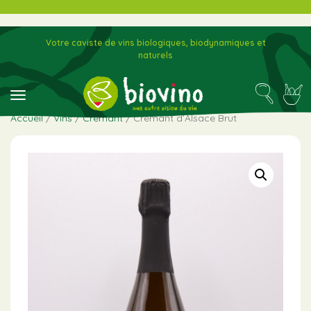
Votre caviste de vins biologiques, biodynamiques et
naturels
toggle navigation
Accueil
/
Vins
/
Crémant
/ Crémant d’Alsace Brut