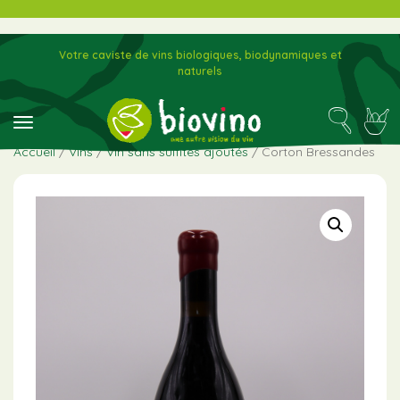
Votre caviste de vins biologiques, biodynamiques et
naturels
toggle navigation
Accueil
/
Vins
/
Vin sans sulfites ajoutés
/ Corton Bressandes