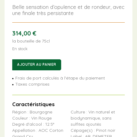
Belle sensation d’opulence et de rondeur, avec
une finale très persistante
314,00
€
la bouteille de 75cl
En stock
quantité
AJOUTER AU PANIER
de
Corton
Frais de port calculés à l'étape du paiement
Bressandes
Taxes comprises
Caractéristiques
Région : Bourgogne
Culture : Vin naturel et
Couleur : Vin Rouge
biodynamique, sans
Degré d'alcool : 12.5°
sulfites ajoutés
Appellation : AOC Corton
Cépage(s) : Pinot noir
Grand Cru
Label : AB, DEMETER