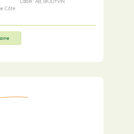
Label : AB, BIODYVIN
ne Côte
aine