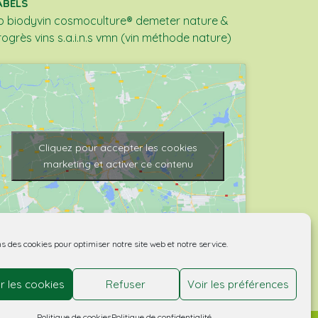
ABELS
b
biodyvin
cosmoculture®
demeter
nature &
rogrès
vins s.a.i.n.s
vmn (vin méthode nature)
Cliquez pour accepter les cookies
marketing et activer ce contenu
ns des cookies pour optimiser notre site web et notre service.
r les cookies
Refuser
Voir les préférences
Politique de cookies
Politique de confidentialité