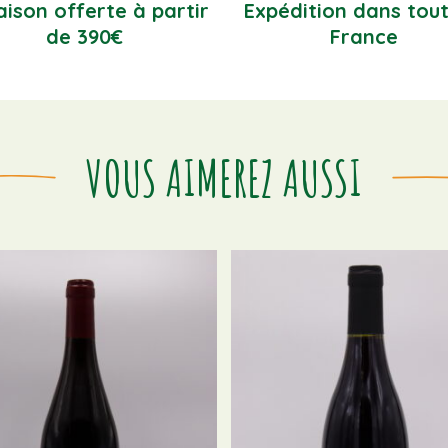
aison offerte à partir
Expédition dans tout
de 390€
France
VOUS AIMEREZ AUSSI