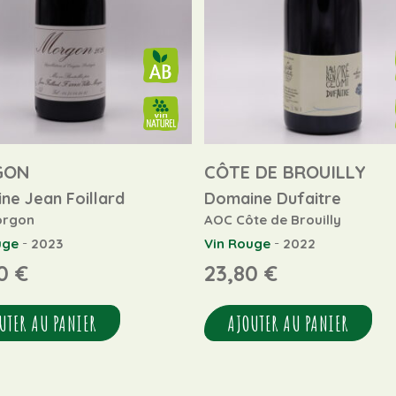
GON
CÔTE DE BROUILLY
ne Jean Foillard
Domaine Dufaitre
orgon
AOC Côte de Brouilly
-
-
uge
2023
Vin Rouge
2022
50
€
23,80
€
UTER AU PANIER
AJOUTER AU PANIER