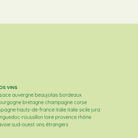
OS VINS
lsace
auvergne
beaujolais
bordeaux
ourgogne
bretagne
champagne
corse
spagne
hauts-de-france
italie
italie sicile
jura
anguedoc-roussillon
loire
provence
rhône
avoie
sud-ouest
vins étrangers