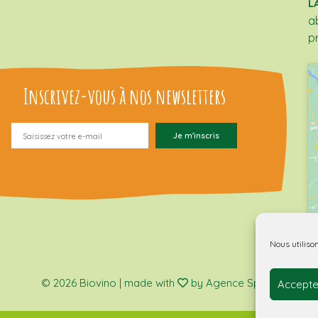
L
a
p
Inscrivez-vous à nos newsletters
Nous utiliso
© 2026 Biovino | made with
by Agence Spritz.
Accepte