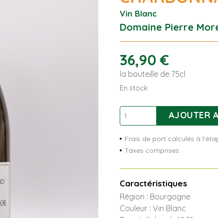
Vin Blanc
Domaine Pierre Mor
36,90
€
la bouteille de 75cl
En stock
quantité
AJOUTER A
de
Bourgogne
Frais de port calculés à l'é
Côte
Taxes comprises
d'Or
Chardonnay
Caractéristiques
Région : Bourgogne
Couleur : Vin Blanc