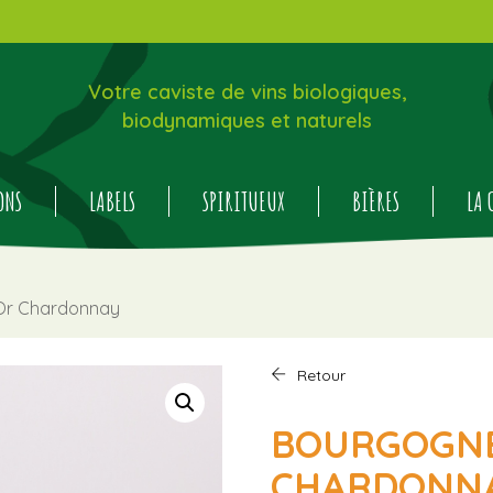
Votre caviste de vins biologiques,
biodynamiques et naturels
ONS
LABELS
SPIRITUEUX
BIÈRES
LA 
Or Chardonnay
Retour
BOURGOGNE
CHARDONNAY