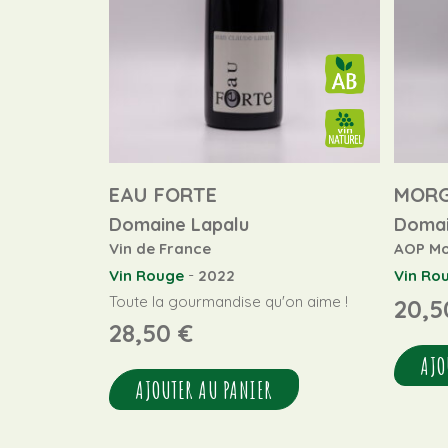
EAU FORTE
MOR
Domaine Lapalu
Domai
Vin de France
AOP M
-
Vin Rouge
2022
Vin Ro
Toute la gourmandise qu'on aime !
20,
28,50
€
AJO
AJOUTER AU PANIER