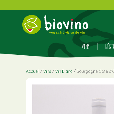
VINS
RÉGI
Accueil
/
Vins
/
Vin Blanc
/ Bourgogne Côte d’