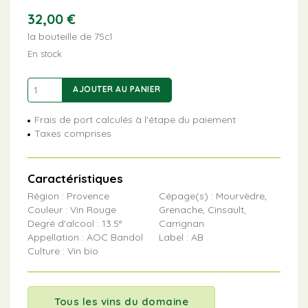
32,00
€
la bouteille de 75cl
En stock
quantité
AJOUTER AU PANIER
de
Bandol
Frais de port calculés à l'étape du paiement
Rouge
Taxes comprises
Caractéristiques
Région : Provence
Cépage(s) : Mourvèdre,
Couleur : Vin Rouge
Grenache, Cinsault,
Degré d'alcool : 13.5°
Carrignan
Appellation : AOC Bandol
Label : AB
Culture : Vin bio
Tous les vins du domaine