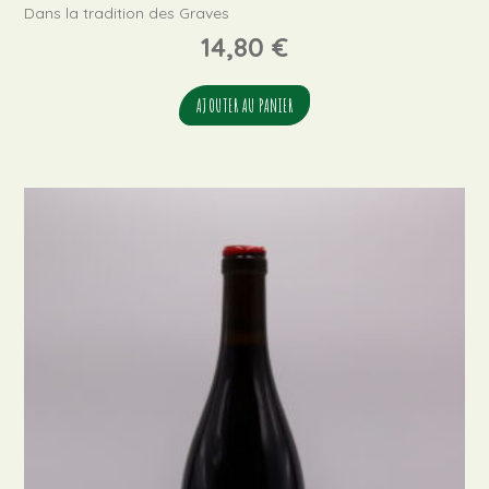
Dans la tradition des Graves
14,80
€
AJOUTER AU PANIER