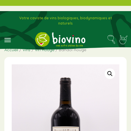
Votre caviste de vins biologiques, biodynamiques et
naturels
toggle navigation
Accueil
/
Vins
/
Vin Rouge
/ Bandol Rouge