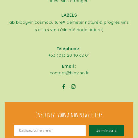
ouest
vins étrangers
LABELS
ab
biodyvin
cosmoculture®
demeter
nature & progrès
vins
s.a.i.n.s
vmn (vin méthode nature)
Téléphone :
+33 (0)3 20 10 62 01
Email :
contact@biovino.fr
Inscrivez-vous à nos newsletters