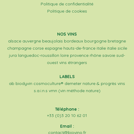
Politique de confidentialité
Politique de cookies
NOS VINS
alsace
auvergne
beaujolais
bordeaux
bourgogne
bretagne
champagne
corse
espagne
hauts-de-france
italie
italie sicile
jura
languedoc-roussillon
loire
provence
rhône
savoie
sud-
ouest
vins étrangers
LABELS
ab
biodyvin
cosmoculture®
demeter
nature & progrès
vins
s.a.i.n.s
vmn (vin méthode nature)
Téléphone :
+33 (0)3 20 10 62 01
Email :
contact@biovino.fr