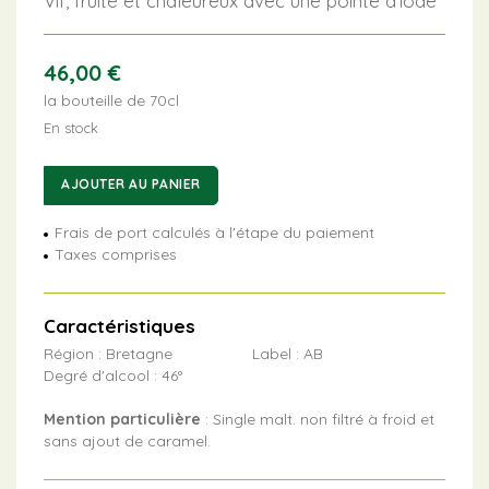
Vif, fruité et chaleureux avec une pointe d’iode
46,00
€
la bouteille de 70cl
En stock
quantité
AJOUTER AU PANIER
de
Armorik
Frais de port calculés à l'étape du paiement
classic
Taxes comprises
Caractéristiques
Région : Bretagne
Label : AB
Degré d'alcool : 46°
Mention particulière
: Single malt. non filtré à froid et
sans ajout de caramel.