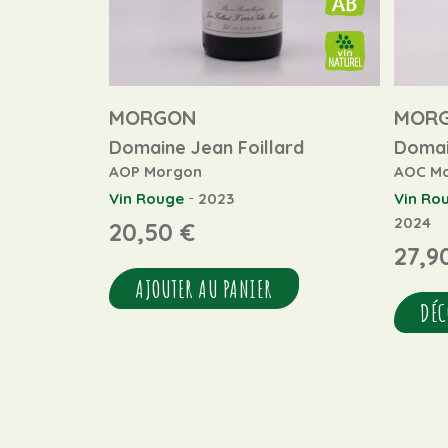
MORGON
MOR
Domaine Jean Foillard
Domai
AOP Morgon
AOC M
-
Vin Rouge
2023
Vin Ro
2024
20,50
€
27,9
AJOUTER AU PANIER
DÉC