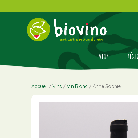
VINS
RÉGI
Accueil
/
Vins
/
Vin Blanc
/ Anne Sophie