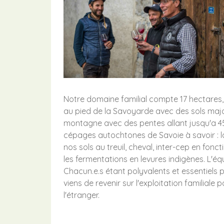
Notre domaine familial compte 17 hectares,
au pied de la Savoyarde avec des sols major
montagne avec des pentes allant jusqu'a 45%
cépages autochtones de Savoie à savoir : la
nos sols au treuil, cheval, inter-cep en fon
les fermentations en levures indigènes. L'é
Chacun.e.s étant polyvalents et essentiels
viens de revenir sur l'exploitation familial
l'étranger.