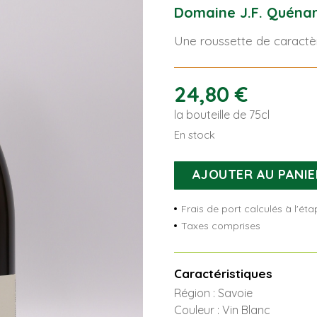
Domaine J.F. Quénar
Une roussette de caractèr
24,80
€
la bouteille de 75cl
En stock
quantité
AJOUTER AU PANIE
de
Anne
Frais de port calculés à l'é
Sophie
Taxes comprises
Caractéristiques
Région : Savoie
Couleur : Vin Blanc