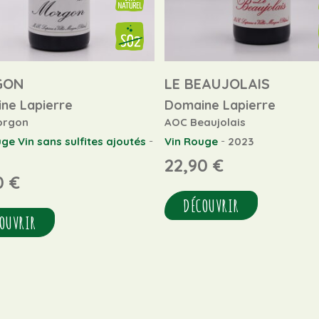
GON
LE BEAUJOLAIS
ne Lapierre
Domaine Lapierre
orgon
AOC Beaujolais
-
-
uge
Vin sans sulfites ajoutés
Vin Rouge
2023
22,90
€
0
€
DÉCOUVRIR
OUVRIR