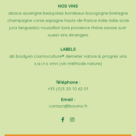
NOS VINS
alsace
auvergne
beaujolais
bordeaux
bourgogne
bretagne
champagne
corse
espagne
hauts-de-france
italie
italie sicile
jura
languedoc-roussillon
loire
provence
rhône
savoie
sud-
ouest
vins étrangers
LABELS
ab
biodyvin
cosmoculture®
demeter
nature & progrès
vins
s.a.i.n.s
vmn (vin méthode nature)
Téléphone :
+33 (0)3 20 10 62 01
Email :
contact@biovino.fr