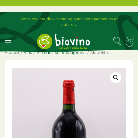
Votre caviste de vins biologiques, biodynamiques et
naturels
toggle navigation
Accueil
/
Vins
/
Vin sans sulfites ajoutés
/ Alcoolitre