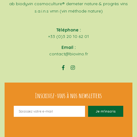
ab
biodyvin
cosmoculture®
demeter
nature & progrès
vins
s.a.i.n.s
vmn (vin méthode nature)
Téléphone :
+33 (0)3 20 10 62 01
Email :
contact@biovino.fr
Inscrivez-vous à nos newsletters