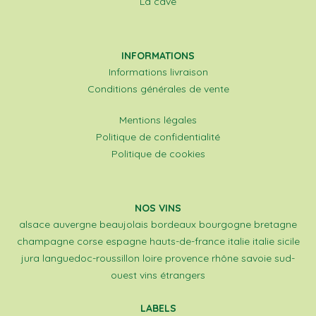
La cave
INFORMATIONS
Informations livraison
Conditions générales de vente
Mentions légales
Politique de confidentialité
Politique de cookies
NOS VINS
alsace
auvergne
beaujolais
bordeaux
bourgogne
bretagne
champagne
corse
espagne
hauts-de-france
italie
italie sicile
jura
languedoc-roussillon
loire
provence
rhône
savoie
sud-
ouest
vins étrangers
LABELS