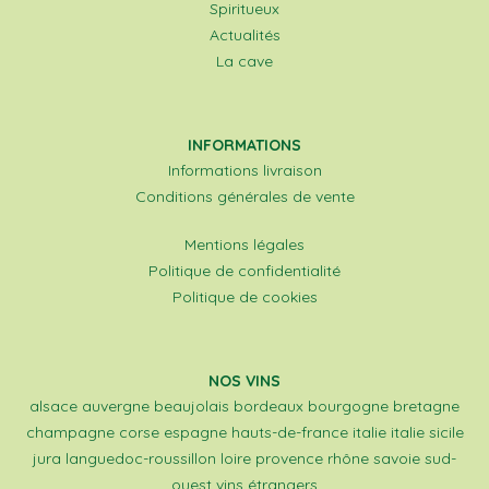
Spiritueux
Actualités
La cave
INFORMATIONS
Informations livraison
Conditions générales de vente
Mentions légales
Politique de confidentialité
Politique de cookies
NOS VINS
alsace
auvergne
beaujolais
bordeaux
bourgogne
bretagne
champagne
corse
espagne
hauts-de-france
italie
italie sicile
jura
languedoc-roussillon
loire
provence
rhône
savoie
sud-
ouest
vins étrangers