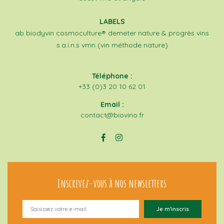
LABELS
ab
biodyvin
cosmoculture®
demeter
nature & progrès
vins
s.a.i.n.s
vmn (vin méthode nature)
Téléphone :
+33 (0)3 20 10 62 01
Email :
contact@biovino.fr
Inscrivez-vous à nos newsletters