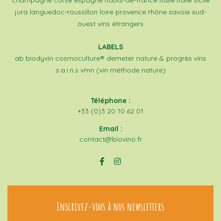
jura
languedoc-roussillon
loire
provence
rhône
savoie
sud-
ouest
vins étrangers
LABELS
ab
biodyvin
cosmoculture®
demeter
nature & progrès
vins
s.a.i.n.s
vmn (vin méthode nature)
Téléphone :
+33 (0)3 20 10 62 01
Email :
contact@biovino.fr
Inscrivez-vous à nos newsletters