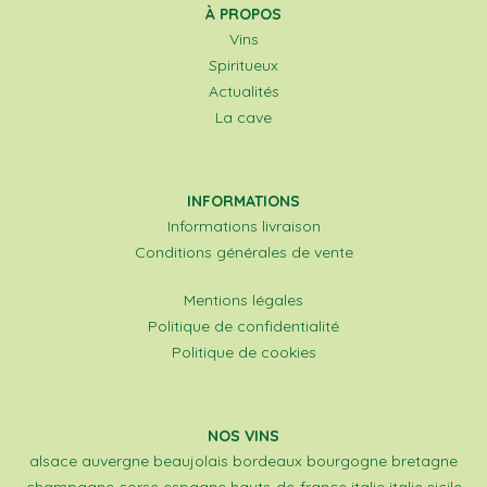
À PROPOS
Vins
Spiritueux
Actualités
La cave
INFORMATIONS
Informations livraison
Conditions générales de vente
Mentions légales
Politique de confidentialité
Politique de cookies
NOS VINS
alsace
auvergne
beaujolais
bordeaux
bourgogne
bretagne
champagne
corse
espagne
hauts-de-france
italie
italie sicile