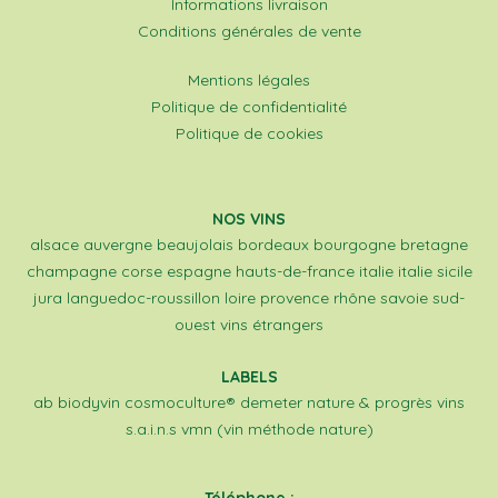
Informations livraison
Conditions générales de vente
Mentions légales
Politique de confidentialité
Politique de cookies
NOS VINS
alsace
auvergne
beaujolais
bordeaux
bourgogne
bretagne
champagne
corse
espagne
hauts-de-france
italie
italie sicile
jura
languedoc-roussillon
loire
provence
rhône
savoie
sud-
ouest
vins étrangers
LABELS
ab
biodyvin
cosmoculture®
demeter
nature & progrès
vins
s.a.i.n.s
vmn (vin méthode nature)
Téléphone :