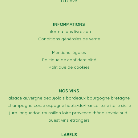
La cave
INFORMATIONS
Informations livraison
Conditions générales de vente
Mentions légales
Politique de confidentialité
Politique de cookies
NOS VINS
alsace
auvergne
beaujolais
bordeaux
bourgogne
bretagne
champagne
corse
espagne
hauts-de-france
italie
italie sicile
jura
languedoc-roussillon
loire
provence
rhône
savoie
sud-
ouest
vins étrangers
LABELS