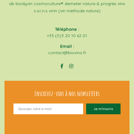
ab
biodyvin
cosmoculture®
demeter
nature & progrès
vins
s.a.i.n.s
vmn (vin méthode nature)
Téléphone :
+33 (0)3 20 10 62 01
Email :
contact@biovino.fr
Inscrivez-vous à nos newsletters