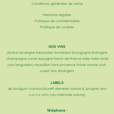
Conditions générales de vente
Mentions légales
Politique de confidentialité
Politique de cookies
NOS VINS
alsace
auvergne
beaujolais
bordeaux
bourgogne
bretagne
champagne
corse
espagne
hauts-de-france
italie
italie sicile
jura
languedoc-roussillon
loire
provence
rhône
savoie
sud-
ouest
vins étrangers
LABELS
ab
biodyvin
cosmoculture®
demeter
nature & progrès
vins
s.a.i.n.s
vmn (vin méthode nature)
Téléphone :