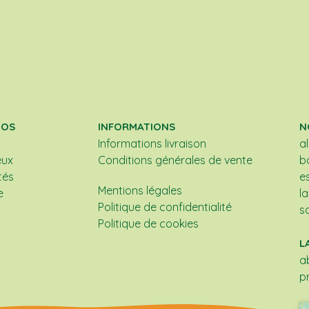
POS
INFORMATIONS
N
Informations livraison
a
eux
Conditions générales de vente
b
tés
e
Mentions légales
e
l
Politique de confidentialité
s
Politique de cookies
L
a
p