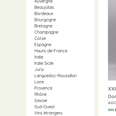
Auvergne
Beaujolais
Bordeaux
Bourgogne
Bretagne
Champagne
Corse
Espagne
Hauts-de-France
Italie
Italie Sicile
Jura
Languedoc-Roussillon
Loire
XXI
Provence
Rhône
Dom
Savoie
AOC
Sud-Ouest
Vin 
Vins étrangers