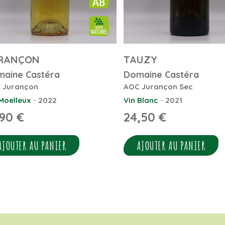
RANÇON
TAUZY
aine Castéra
Domaine Castéra
 Jurançon
AOC Jurançon Sec
-
-
Moelleux
2022
Vin Blanc
2021
,90
€
24,50
€
AJOUTER AU PANIER
AJOUTER AU PANIER