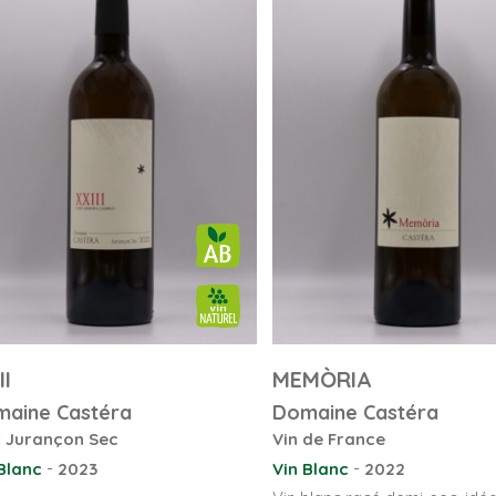
II
MEMÒRIA
aine Castéra
Domaine Castéra
 Jurançon Sec
Vin de France
-
-
Blanc
2023
Vin Blanc
2022