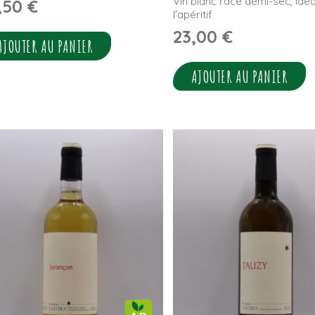
Vin blanc racé demi-sec, idéa
,50
€
l'apéritif
23,00
€
AJOUTER AU PANIER
AJOUTER AU PANIER