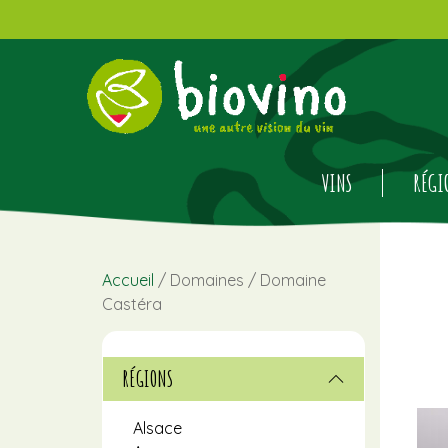
VINS
RÉGI
Accueil
/ Domaines / Domaine
Castéra
RÉGIONS
Alsace