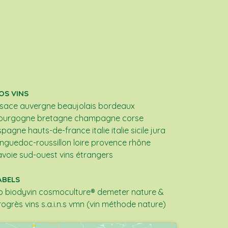
OS VINS
lsace
auvergne
beaujolais
bordeaux
ourgogne
bretagne
champagne
corse
spagne
hauts-de-france
italie
italie sicile
jura
anguedoc-roussillon
loire
provence
rhône
avoie
sud-ouest
vins étrangers
ABELS
b
biodyvin
cosmoculture®
demeter
nature &
rogrès
vins s.a.i.n.s
vmn (vin méthode nature)