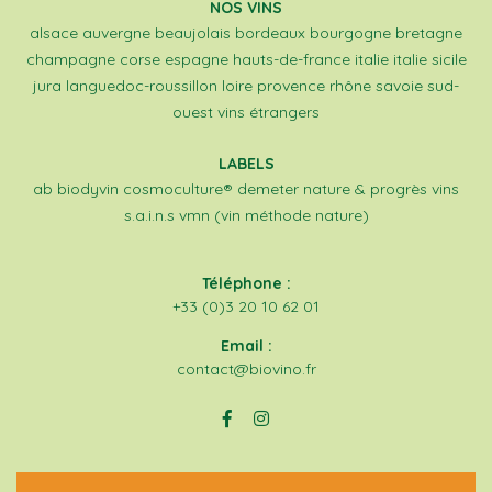
NOS VINS
alsace
auvergne
beaujolais
bordeaux
bourgogne
bretagne
champagne
corse
espagne
hauts-de-france
italie
italie sicile
jura
languedoc-roussillon
loire
provence
rhône
savoie
sud-
ouest
vins étrangers
LABELS
ab
biodyvin
cosmoculture®
demeter
nature & progrès
vins
s.a.i.n.s
vmn (vin méthode nature)
Téléphone :
+33 (0)3 20 10 62 01
Email :
contact@biovino.fr