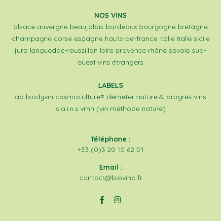
NOS VINS
alsace
auvergne
beaujolais
bordeaux
bourgogne
bretagne
champagne
corse
espagne
hauts-de-france
italie
italie sicile
jura
languedoc-roussillon
loire
provence
rhône
savoie
sud-
ouest
vins étrangers
LABELS
ab
biodyvin
cosmoculture®
demeter
nature & progrès
vins
s.a.i.n.s
vmn (vin méthode nature)
Téléphone :
+33 (0)3 20 10 62 01
Email :
contact@biovino.fr